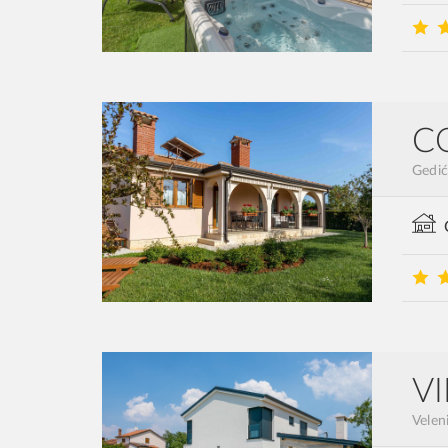
C
Gedić
V
Velen