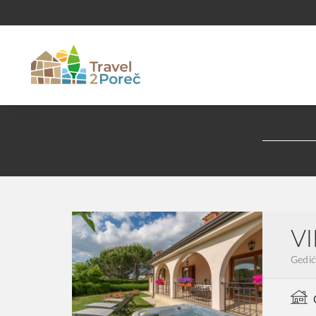
VI
Gedić