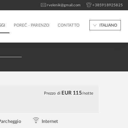
rvelenik@gmail.com
+385918925825
GGI
POREČ - PARENZO
CONTATTO
ITALIANO
EUR 115
Prezzo di
/notte
Parcheggio
Internet