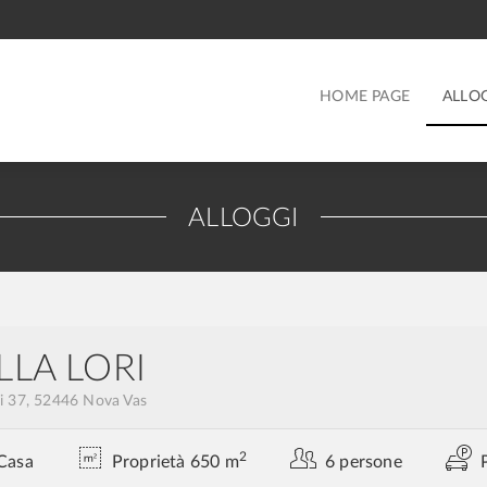
HOME PAGE
ALLO
ALLOGGI
LLA LORI
i 37, 52446 Nova Vas
2
Casa
Proprietà 650 m
6 persone