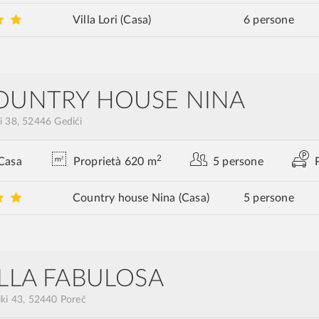
Villa Lori
(Casa)
6 persone
OUNTRY HOUSE NINA
i 38, 52446 Gedići
2
Casa
Proprietà 620 m
5 persone
Country house Nina
(Casa)
5 persone
ILLA FABULOSA
iki 43, 52440 Poreč